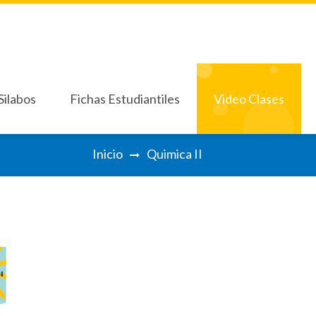
Silabos
Fichas Estudiantiles
Video Clases
Silabos
Fichas Estudiantiles
Video Clases
Inicio
Quimica II
imo Grado
Septimo Grado
Décimo Grado BCH
Pri
imo Grado
Septimo Grado
Décimo Grado BCH
Pri
Octavo Grado
Séptimo 7°
Oc
Octavo Grado
Séptimo 7°
Oc
Noveno Grado
No
Noveno Grado
No
Decimo Grado
De
Decimo Grado
De
Onceavo Grado
On
Onceavo Grado
On