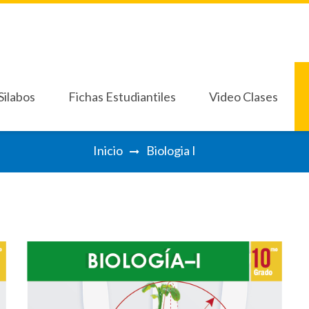
Silabos
Fichas Estudiantiles
Video Clases
Silabos
Fichas Estudiantiles
Video Clases
Inicio
Biologia I
imo Grado
Septimo Grado
Décimo Grado BCH
Pri
imo Grado
Septimo Grado
Décimo Grado BCH
Pri
Octavo Grado
Séptimo 7°
Oc
Octavo Grado
Séptimo 7°
Oc
Noveno Grado
No
Noveno Grado
No
Decimo Grado
De
Decimo Grado
De
Onceavo Grado
On
Onceavo Grado
On