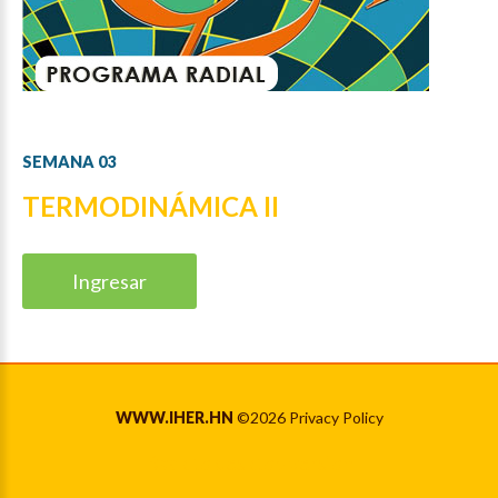
SEMANA
03
TERMODINÁMICA II
Ingresar
WWW.IHER.HN
©
2026
Privacy Policy
Back to desktop version