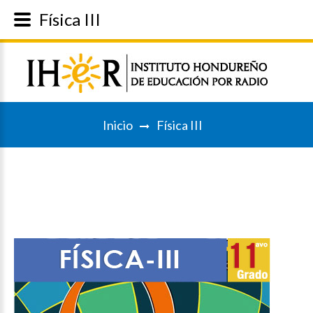
Física III
Inicio
Física III