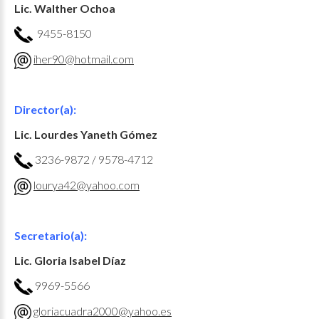
Lic. Walther Ochoa
9455-8150
iher90@hotmail.com
Director(a):
Lic. Lourdes Yaneth Gómez
3236-9872 / 9578-4712
lourya42@yahoo.com
Secretario(a):
Lic. Gloria Isabel Díaz
9969-5566
gloriacuadra2000@yahoo.es